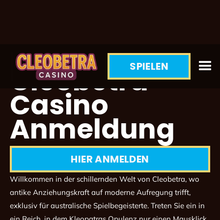
SPIELEN
Cleobetra
Casino
Anmeldung
HIER ANMELDEN
Willkommen in der schillernden Welt von Cleobetra, wo
antike Anziehungskraft auf moderne Aufregung trifft,
exklusiv für australische Spielbegeisterte. Treten Sie ein in
ein Reich, in dem Kleopatras Opulenz nur einen Mausklick