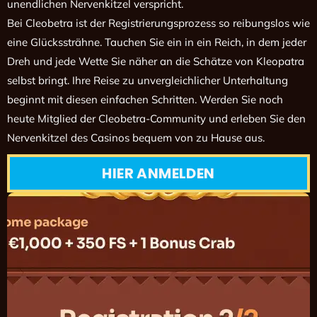
unendlichen Nervenkitzel verspricht.
Bei Cleobetra ist der Registrierungsprozess so reibungslos wie
eine Glückssträhne. Tauchen Sie ein in ein Reich, in dem jeder
Dreh und jede Wette Sie näher an die Schätze von Kleopatra
selbst bringt. Ihre Reise zu unvergleichlicher Unterhaltung
beginnt mit diesen einfachen Schritten. Werden Sie noch
heute Mitglied der Cleobetra-Community und erleben Sie den
Nervenkitzel des Casinos bequem von zu Hause aus.
HIER ANMELDEN