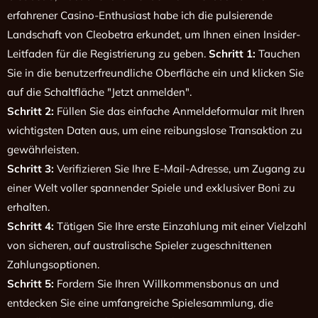
erfahrener Casino-Enthusiast habe ich die pulsierende
Landschaft von Cleobetra erkundet, um Ihnen einen Insider-
Leitfaden für die Registrierung zu geben.
Schritt 1:
Tauchen
Sie in die benutzerfreundliche Oberfläche ein und klicken Sie
auf die Schaltfläche "Jetzt anmelden".
Schritt 2:
Füllen Sie das einfache Anmeldeformular mit Ihren
wichtigsten Daten aus, um eine reibungslose Transaktion zu
gewährleisten.
Schritt 3:
Verifizieren Sie Ihre E-Mail-Adresse, um Zugang zu
einer Welt voller spannender Spiele und exklusiver Boni zu
erhalten.
Schritt 4:
Tätigen Sie Ihre erste Einzahlung mit einer Vielzahl
von sicheren, auf australische Spieler zugeschnittenen
Zahlungsoptionen.
Schritt 5:
Fordern Sie Ihren Willkommensbonus an und
entdecken Sie eine umfangreiche Spielesammlung, die