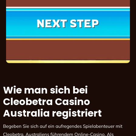
Wie man sich bei
Cleobetra Casino
Australia registriert
Begeben Sie sich auf ein aufregendes Spielabenteuer mit
Cleobetra, Australiens führendem Online-Casino. Als